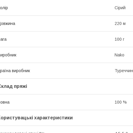
олір
Сірий
Довжина
220 м
ага
100 г
иробник
Nako
раїна виробник
Туреччи
Склад пряжі
овна
100 %
Користувацькі характеристики