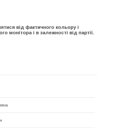
нятися від фактичного кольору і
го монітора і в залежності від партії.
няна
н