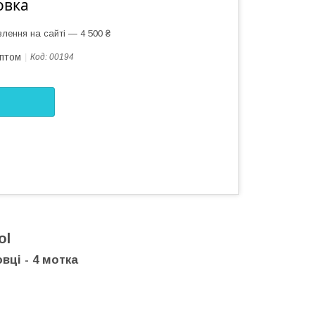
овка
лення на сайті — 4 500 ₴
оптом
Код:
00194
ol
вці - 4 мотка