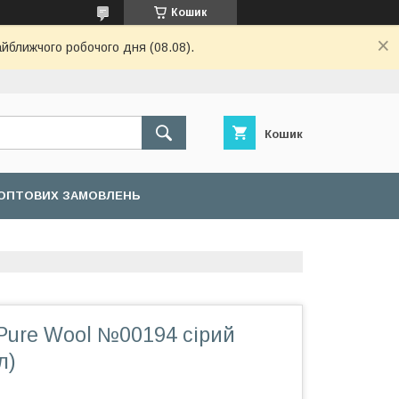
Кошик
айближчого робочого дня (08.08).
Кошик
ОПТОВИХ ЗАМОВЛЕНЬ
Pure Wool №00194 сірий
л)