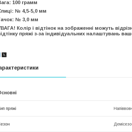
Вага: 100 грамм
Спиці: № 4,5-5,0 мм
Гачок: № 3,0 мм
УВАГА! Колір і відтінок на зображенні можуть відріз
відтінку пряжі з-за індивідуальних налаштувань вашо
арактеристики
Основні
ип пряжі
Напіввов
Сезон
Демісезо