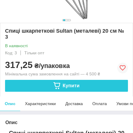
Спиці шкарпеткові Sultan (металеві) 20 см №
3
В наявності
Код: 3
Тільки опт
317,25
₴/упаковка
Мінімальна сума замовлення на сайті — 4 500 ₴
Купити
Опис
Характеристики
Доставка
Оплата
Умови п
Опис
Спиці шкарпеткові Sultan (металеві) 20