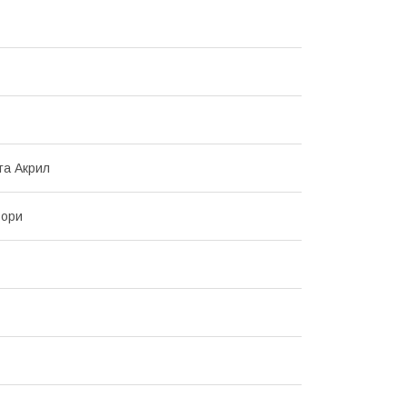
та Акрил
ьори