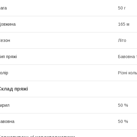
ага
50 г
Довжина
165 м
Сезон
Літо
ип пряжі
Бавовна 
олір
Різні кол
Склад пряжі
крил
50 %
авовна
50 %