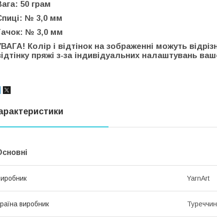
Вага: 50 грам
Спиці: № 3,0 мм
Гачок: № 3,0 мм
УВАГА! Колір і відтінок на зображенні можуть відріз
відтінку пряжі з-за індивідуальних налаштувань вашо
арактеристики
Основні
иробник
YarnArt
раїна виробник
Туреччи