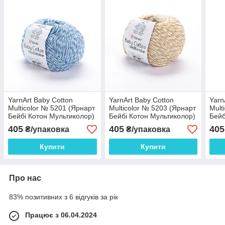
YarnArt Baby Cotton
YarnArt Baby Cotton
Yarn
Multicolor № 5201 (Ярнарт
Multicolor № 5203 (Ярнарт
Mult
Бейбі Котон Мультиколор)
Бейбі Котон Мультиколор)
Бейб
405
405
405
₴/упаковка
₴/упаковка
Купити
Купити
Про нас
83% позитивних з 6 відгуків за рік
Працює з 06.04.2024