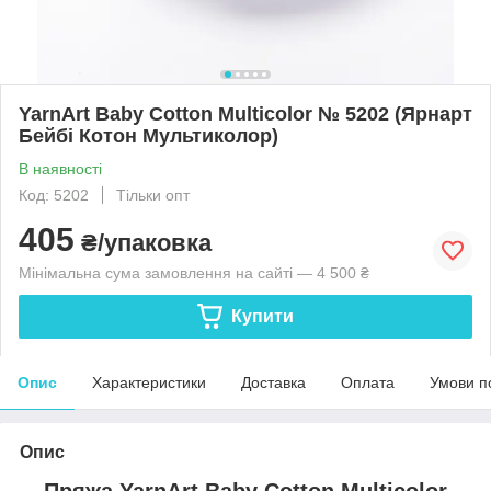
YarnArt Baby Cotton Multicolor № 5202 (Ярнарт
Бейбі Котон Мультиколор)
В наявності
Код: 5202
Тільки опт
405
₴/упаковка
Мінімальна сума замовлення на сайті — 4 500 ₴
Купити
Опис
Характеристики
Доставка
Оплата
Умови п
Опис
Пряжа YarnArt Baby Cotton Multicolor