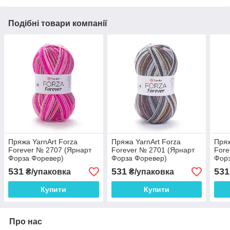
Подібні товари компанії
Пряжа YarnArt Forza
Пряжа YarnArt Forza
Пряж
Forever № 2707 (Ярнарт
Forever № 2701 (Ярнарт
Fore
Форза Форевер)
Форза Форевер)
Фор
531
531
531
₴/упаковка
₴/упаковка
Купити
Купити
Про нас