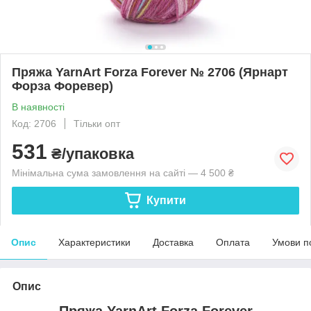
Пряжа YarnArt Forza Forever № 2706 (Ярнарт
Форза Форевер)
В наявності
Код: 2706
Тільки опт
531
₴/упаковка
Мінімальна сума замовлення на сайті — 4 500 ₴
Купити
Опис
Характеристики
Доставка
Оплата
Умови п
Опис
Пряжа YarnArt Forza Forever