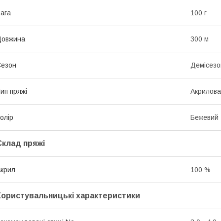
ага
100 г
Довжина
300 м
Сезон
Демісезо
ип пряжі
Акрилова
олір
Бежевий
Склад пряжі
крил
100 %
Користувальницькі характеристики