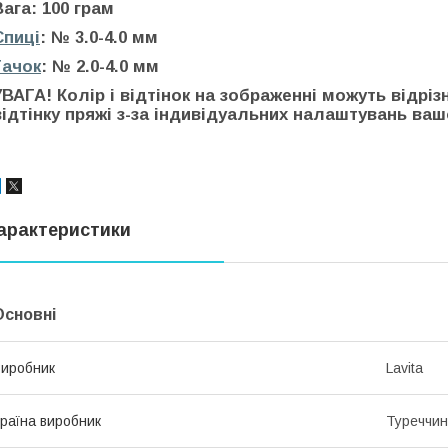
Вага: 100 грам
Спиці
: № 3.0-4.0 мм
Гачок
: № 2.0-4.0 мм
УВАГА! Колір і відтінок на зображенні можуть відріз
відтінку пряжі з-за індивідуальних налаштувань вашо
арактеристики
Основні
иробник
Lavita
раїна виробник
Туреччи