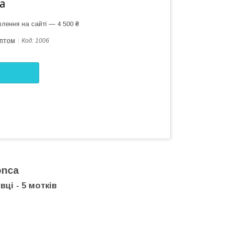
а
лення на сайті — 4 500 ₴
оптом
Код:
1006
onca
ці - 5 мотків