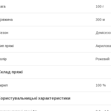
ага
100 г
Довжина
300 м
Сезон
Демісезо
ип пряжі
Акрилова
олір
Рожевий
Склад пряжі
крил
100 %
Користувальницькі характеристики