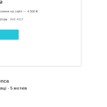
а
лення на сайті — 4 500 ₴
оптом
Код:
4113
onca
ці - 5 мотків