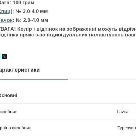
Вага: 100 грам
Спиці
: № 3.0-4.0 мм
Гачок
: № 2.0-4.0 мм
УВАГА! Колір і відтінок на зображенні можуть відріз
відтінку пряжі з-за індивідуальних налаштувань вашо
арактеристики
Основні
иробник
Lavita
раїна виробник
Туреччи