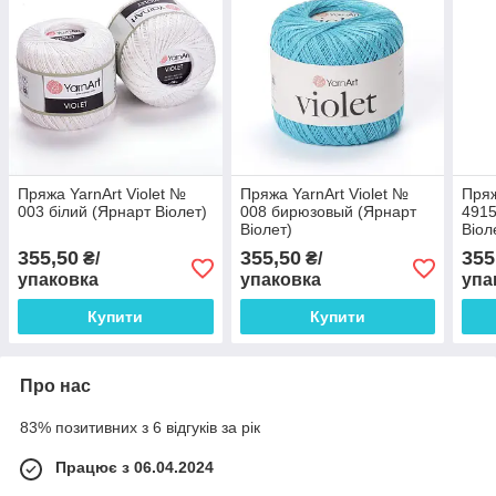
Пряжа YarnArt Violet №
Пряжа YarnArt Violet №
Пряж
003 білий (Ярнарт Віолет)
008 бирюзовый (Ярнарт
4915
Віолет)
Віол
355,50
355,50
355
₴/
₴/
упаковка
упаковка
упа
Купити
Купити
Про нас
83% позитивних з 6 відгуків за рік
Працює з 06.04.2024