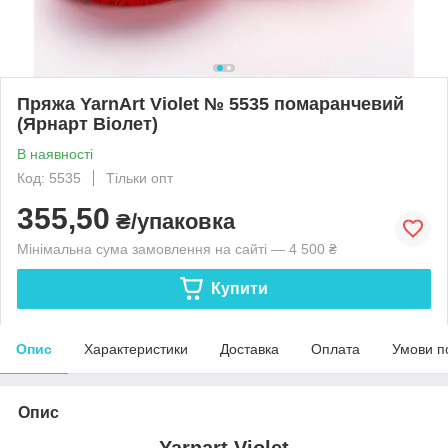
Пряжа YarnArt Violet № 5535 помаранчевий
(Ярнарт Віолет)
В наявності
Код: 5535
Тільки опт
355,50
₴/упаковка
Мінімальна сума замовлення на сайті — 4 500 ₴
Купити
Опис
Характеристики
Доставка
Оплата
Умови п
Опис
Yarnart Violet