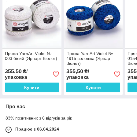
Пряжа YarnArt Violet №
Пряжа YarnArt Violet №
Пряж
003 білий (Ярнарт Віолет)
4915 волошка (Ярнарт
0154
Віолет)
Віол
355,50
355,50
355
₴/
₴/
упаковка
упаковка
упа
Купити
Купити
Про нас
83% позитивних з 6 відгуків за рік
Працює з 06.04.2024