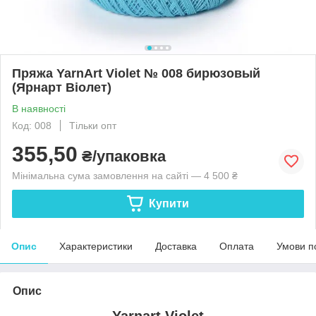
Пряжа YarnArt Violet № 008 бирюзовый
(Ярнарт Віолет)
В наявності
Код: 008
Тільки опт
355,50
₴/упаковка
Мінімальна сума замовлення на сайті — 4 500 ₴
Купити
Опис
Характеристики
Доставка
Оплата
Умови п
Опис
Yarnart Violet