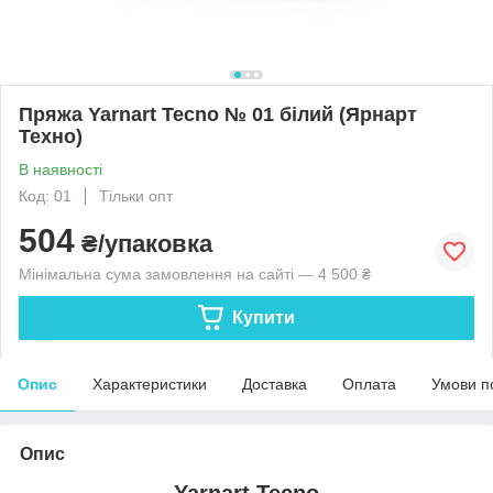
Пряжа Yarnart Tecno № 01 білий (Ярнарт
Техно)
В наявності
Код: 01
Тільки опт
504
₴/упаковка
Мінімальна сума замовлення на сайті — 4 500 ₴
Купити
Опис
Характеристики
Доставка
Оплата
Умови п
Опис
Yarnart Tecno