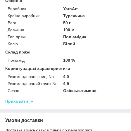
Основні
Виробник
YarnArt
Країна виробник
Туреччина
Вага
50 г
Довжина
100 м
Тип пряжі
Поліамідна
Колір
Білий
Склад пряжі
Поліамід
100 %
Користувацькі характеристики
Рекомендовані спиці No
4,0
Рекомендований гачок No
4,5
Сезон
Осінньо-зимова
Приховати
Умови доставки
Доставка здійснюється тільки по передоплаті.