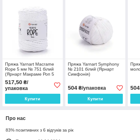
Пряжа Yarnart Macrame
Пряжа Yarnart Symphony
Пряж
Rope 5 мм № 751 білий
№ 2101 білий (Ярнарт
моло
(Ярнарт Макраме Роп 5
Симфонія)
мм)
517,50
₴/
504
504
₴/упаковка
упаковка
Купити
Купити
Про нас
83% позитивних з 6 відгуків за рік