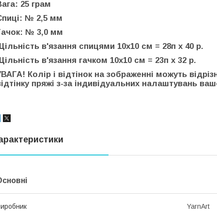
Вага: 25 грам
Спиці: № 2,5 мм
Гачок: № 3,0 мм
Щільність в'язання спицями 10х10 см = 28п х 40 р.
Щільність в'язання гачком 10х10 см = 23п х 32 р.
УВАГА! Колір і відтінок на зображенні можуть відріз
відтінку пряжі з-за індивідуальних налаштувань вашо
арактеристики
Основні
иробник
YarnArt