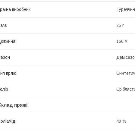
раїна виробник
Туреччи
ага
25 г
Довжина
160 м
Сезон
Демісезо
ип пряжі
Синтети
олір
Срібляст
Склад пряжі
оліамід
40 %