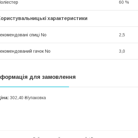
оліестер
60 %
Користувальницькі характеристики
екомендовані спиці No
2,5
екомендований гачок No
3,0
нформація для замовлення
іна:
302,40 ₴/упаковка