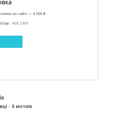
овка
лення на сайті — 4 500 ₴
оптом
Код:
1303
le
ці - 6 мотків