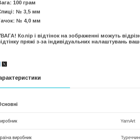
Вага: 100 грам
Спиці: № 3,5 мм
Гачок: № 4,0 мм
УВАГА! Колір і відтінок на зображенні можуть відріз
відтінку пряжі з-за індивідуальних налаштувань вашо
арактеристики
Основні
иробник
YarnArt
раїна виробник
Туреччи