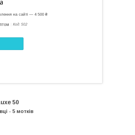
а
лення на сайті — 4 500 ₴
оптом
Код:
502
Luxe 50
ці - 5 мотків