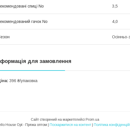
екомендовані спиці No
3,5
екомендований гачок No
4,0
Сезон
Осінньо-
нформація для замовлення
іна:
396 ₴/упаковка
Сайт створений на маркетплейсі
Prom.ua
Novello House Opt - Пряжа оптом |
Поскаржитися на контент
|
Політика конфіденцій