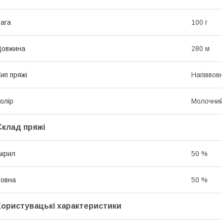
ага
100 г
Довжина
280 м
ип пряжі
Напіввов
олір
Молочни
Склад пряжі
крил
50 %
овна
50 %
Користувацькі характеристики