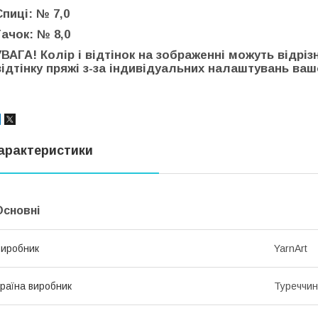
Спиці: № 7,0
Гачок: № 8,0
УВАГА! Колір і відтінок на зображенні можуть відріз
відтінку пряжі з-за індивідуальних налаштувань вашо
арактеристики
Основні
иробник
YarnArt
раїна виробник
Туреччи