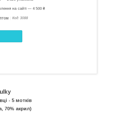
лення на сайті — 4 500 ₴
оптом
Код:
3088
ulky
ці - 5 мотків
а, 70% акрил)