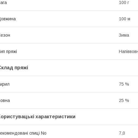
ага
100 г
Довжина
100 м
Сезон
Зима
ип пряжі
Напіввов
Склад пряжі
крил
75 %
овна
25 %
Користувацькі характеристики
екомендовані спиці No
7,0