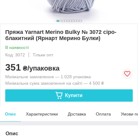
Пряжа Yarnart Merino Bulky № 3072 сіро-
блакитний (Ярнарт Мерино Булки)
В наявності
Код: 3072
Тільки опт
351
₴/упаковка
Мінімальне замовлення — 1.028 упаковка
Мінімальна сума замовлення на сайті — 4 500 ₴
Купити
Опис
Характеристики
Доставка
Оплата
Умови п
Опис