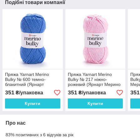
Подібні товари компанії
Пряжа Yarnart Merino
Пряжа Yarnart Merino
Пряж
Bulky № 600 темно-
Bulky № 217 ніжно-
Bulk
блакитний (Ярнарт
рожевий (Ярнарт Мерино
Мери
Мерино Булки)
Булки)
351
351
351
₴/упаковка
₴/упаковка
Купити
Купити
Про нас
83% позитивних з 6 відгуків за рік