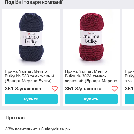
Подібні товари компанії
Пряжа Yarnart Merino
Пряжа Yarnart Merino
Пряж
Bulky № 583 темно-синій
Bulky № 3024 темно-
Bulk
(Ярнарт Мерино Булки)
червоний (Ярнарт Мерино
зеле
Булки)
Булк
351
351
351
₴/упаковка
₴/упаковка
Купити
Купити
Про нас
83% позитивних з 6 відгуків за рік