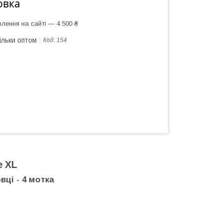
овка
лення на сайті — 4 500 ₴
ільки оптом
Код:
154
e XL
вці - 4 мотка