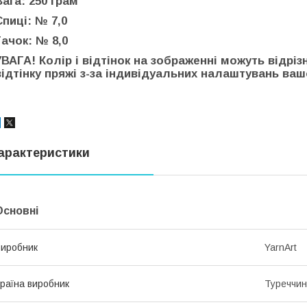
Вага: 250 грам
Спиці: № 7,0
Гачок: № 8,0
УВАГА! Колір і відтінок на зображенні можуть відріз
відтінку пряжі з-за індивідуальних налаштувань вашо
арактеристики
Основні
иробник
YarnArt
раїна виробник
Туреччи