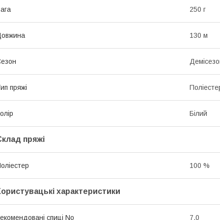
ага
250 г
Довжина
130 м
Сезон
Демісезо
ип пряжі
Поліесте
олір
Білий
Склад пряжі
оліестер
100 %
Користувацькі характеристики
екомендовані спиці No
7,0