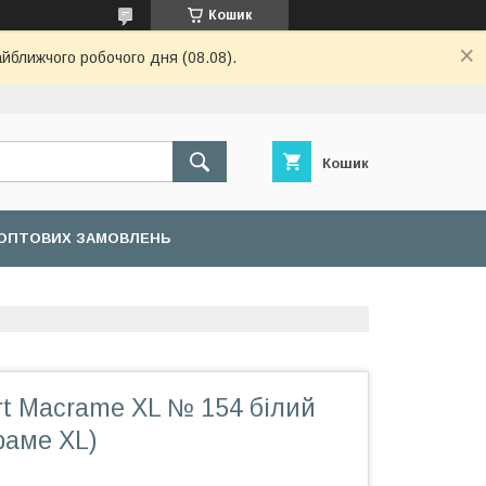
Кошик
айближчого робочого дня (08.08).
Кошик
ОПТОВИХ ЗАМОВЛЕНЬ
rt Macrame XL № 154 білий
раме XL)