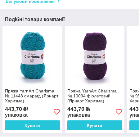
Всі умови повернення
Подібні товари компанії
Пряжа YarnArt Charisma
Пряжа YarnArt Charisma
Пряж
№ 11448 смарагд (Ярнарт
№ 10094 фіолетовий
№ 95
Харизма)
(Ярнарт Харизма)
Хар
443,70
443,70
443
₴/
₴/
упаковка
упаковка
упа
Купити
Купити