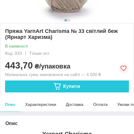
Пряжа YarnArt Charisma № 33 світлий беж
(Ярнарт Харизма)
В наявності
Код: 033
Тільки опт
443,70
₴/упаковка
Мінімальна сума замовлення на сайті — 4 500 ₴
Купити
Опис
Характеристики
Доставка
Оплата
Умови п
Опис
Yarnart Charisma