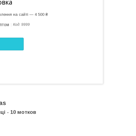
овка
лення на сайті — 4 500 ₴
оптом
Код:
9999
as
ці - 10 мотков