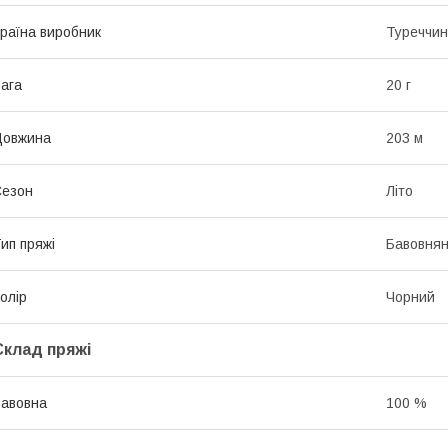
раїна виробник
Туреччи
ага
20 г
Довжина
203 м
Сезон
Літо
ип пряжі
Бавовня
олір
Чорний
Склад пряжі
авовна
100 %