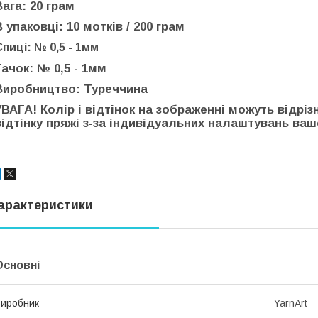
Вага: 20 грам
В упаковці: 10 мотків / 200 грам
Спиці: № 0,5 - 1мм
Гачок: № 0,5 - 1мм
Виробництво: Туреччина
УВАГА! Колір і відтінок на зображенні можуть відріз
відтінку пряжі з-за індивідуальних налаштувань вашо
арактеристики
Основні
иробник
YarnArt