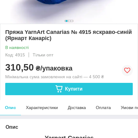
Пряжа YarnArt Canarias № 4915 яскраво-синій
(Ярнарт Канаріс)
В наявності
Код: 4915
Тільки опт
310,50
₴/упаковка
Мінімальна сума замовлення на сайті — 4 500 ₴
Купити
Опис
Характеристики
Доставка
Оплата
Умови п
Опис
Yarnart Canarias