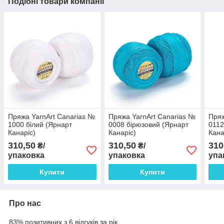
Подібні товари компанії
Пряжа YarnArt Canarias №
Пряжа YarnArt Canarias №
Пряж
1000 білий (Ярнарт
0008 бірюзовий (Ярнарт
0112
Канаріс)
Канаріс)
Кана
310,50
310,50
310
₴/
₴/
упаковка
упаковка
упа
Купити
Купити
Про нас
83% позитивних з 6 відгуків за рік