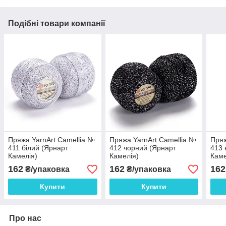
Подібні товари компанії
Пряжа YarnArt Camellia №
Пряжа YarnArt Camellia №
Пряж
411 білий (Ярнарт
412 чорний (Ярнарт
413 
Камелія)
Камелія)
Каме
162
162
162
₴/упаковка
₴/упаковка
Купити
Купити
Про нас