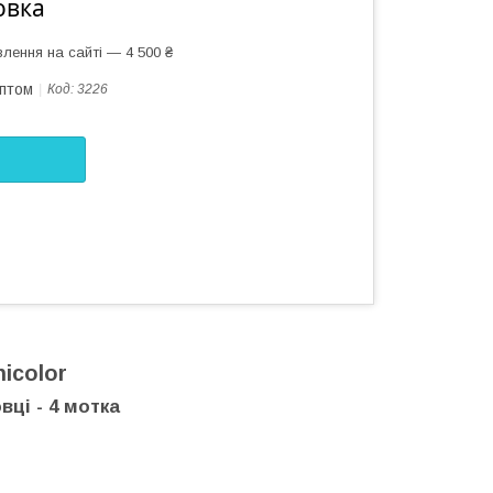
овка
лення на сайті — 4 500 ₴
оптом
Код:
3226
icolor
вці - 4 мотка