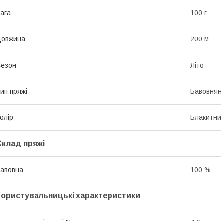
ага
100 г
Довжина
200 м
Сезон
Літо
ип пряжі
Бавовня
олір
Блакитн
Склад пряжі
авовна
100 %
Користувальницькі характеристики