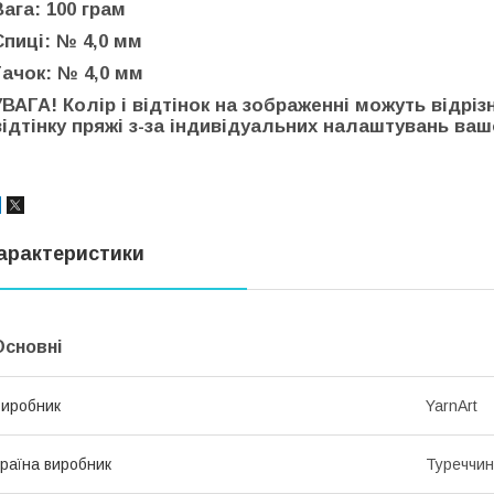
Вага: 100 грам
Спиці: № 4,0 мм
Гачок: № 4,0 мм
УВАГА! Колір і відтінок на зображенні можуть відріз
відтінку пряжі з-за індивідуальних налаштувань вашо
арактеристики
Основні
иробник
YarnArt
раїна виробник
Туреччи