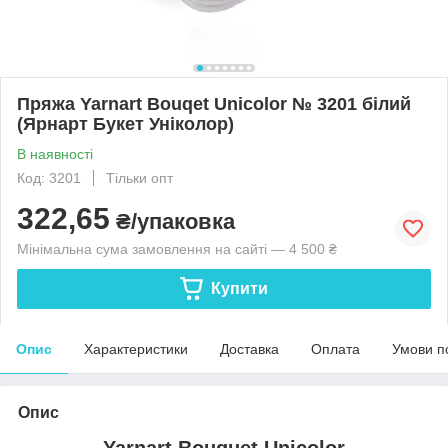
Пряжа Yarnart Bouqet Unicolor № 3201 білий
(Ярнарт Букет Уніколор)
В наявності
Код: 3201
Тільки опт
322,65
₴/упаковка
Мінімальна сума замовлення на сайті — 4 500 ₴
Купити
Опис
Характеристики
Доставка
Оплата
Умови п
Опис
Yarnart Bouquet Unicolor