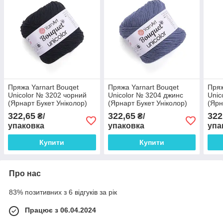
Пряжа Yarnart Bouqet
Пряжа Yarnart Bouqet
Пряж
Unicolor № 3202 чорний
Unicolor № 3204 джинс
Unic
(Ярнарт Букет Уніколор)
(Ярнарт Букет Уніколор)
(Ярн
322,65
322,65
322
₴/
₴/
упаковка
упаковка
упа
Купити
Купити
Про нас
83% позитивних з 6 відгуків за рік
Працює з 06.04.2024