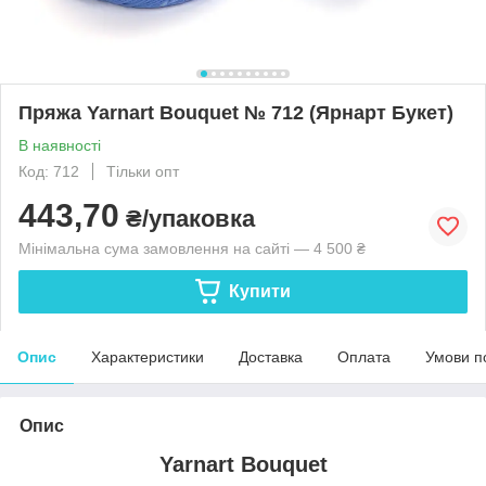
Пряжа Yarnart Bouquet № 712 (Ярнарт Букет)
В наявності
Код: 712
Тільки опт
443,70
₴/упаковка
Мінімальна сума замовлення на сайті — 4 500 ₴
Купити
Опис
Характеристики
Доставка
Оплата
Умови п
Опис
Yarnart Bouquet