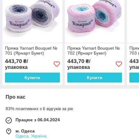
Пряжа Yarnart Bouquet №
Пряжа Yarnart Bouquet №
Пряж
701 (Ярнарт Букет)
702 (Ярнарт Букет)
703 
443,70
443,70
443
₴/
₴/
упаковка
упаковка
упа
Купити
Купити
Про нас
83% позитивних з 6 відгуків за рік
Працює з 06.04.2024
м. Одеса
Одеса, Україна