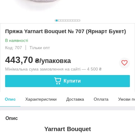
Пряжа Yarnart Bouquet № 707 (Ярнарт Букет)
В наявності
Код: 707
Тільки опт
443,70
₴/упаковка
Мінімальна сума замовлення на сайті — 4 500 ₴
Купити
Опис
Характеристики
Доставка
Оплата
Умови п
Опис
Yarnart Bouquet