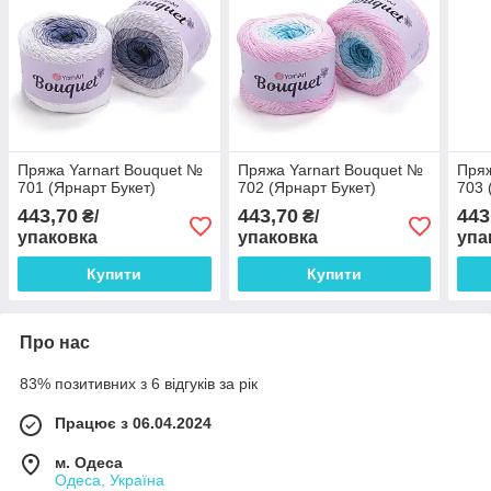
Пряжа Yarnart Bouquet №
Пряжа Yarnart Bouquet №
Пряж
701 (Ярнарт Букет)
702 (Ярнарт Букет)
703 
443,70
443,70
443
₴/
₴/
упаковка
упаковка
упа
Купити
Купити
Про нас
83% позитивних з 6 відгуків за рік
Працює з 06.04.2024
м. Одеса
Одеса, Україна