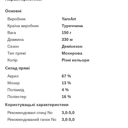
Основні
Виробник
YarnArt
Країна виробник
Туреччина
Вага
150 г
Довжина
330 м
Сезон
Демісезон
Тип пряжі
Мохерова
Колір
Різні кольори
Склад пряжі
Акрил
67 %
Мохер
13 %
Поліамід
4 %
Поліестер
16 %
Користувацькі характеристики
Рекомендовані спиці No
3,0-5,0
Рекомендований гачок No
3,0-5,0