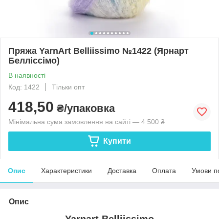
Пряжа YarnArt Belliissimo №1422 (Ярнарт
Белліссімо)
В наявності
Код: 1422
Тільки опт
418,50
₴/упаковка
Мінімальна сума замовлення на сайті — 4 500 ₴
Купити
Опис
Характеристики
Доставка
Оплата
Умови п
Опис
Yarnart Belliissimo