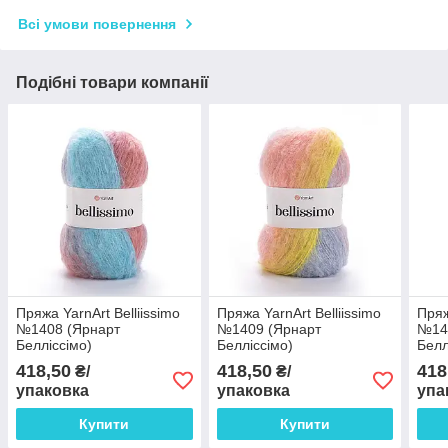
Всі умови повернення
Подібні товари компанії
Пряжа YarnArt Belliissimo
Пряжа YarnArt Belliissimo
Пряж
№1408 (Ярнарт
№1409 (Ярнарт
№14
Белліссімо)
Белліссімо)
Белл
418,50
418,50
418
₴/
₴/
упаковка
упаковка
упа
Купити
Купити