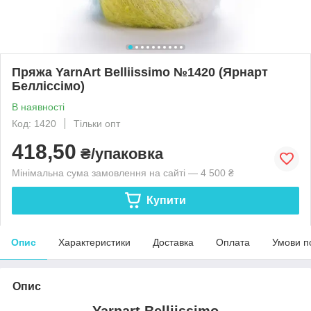
Пряжа YarnArt Belliissimo №1420 (Ярнарт
Белліссімо)
В наявності
Код: 1420
Тільки опт
418,50
₴/упаковка
Мінімальна сума замовлення на сайті — 4 500 ₴
Купити
Опис
Характеристики
Доставка
Оплата
Умови п
Опис
Yarnart Belliissimo