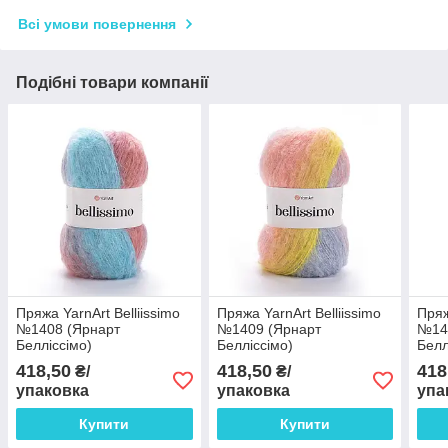
Всі умови повернення
Подібні товари компанії
Пряжа YarnArt Belliissimo
Пряжа YarnArt Belliissimo
Пряж
№1408 (Ярнарт
№1409 (Ярнарт
№14
Белліссімо)
Белліссімо)
Белл
418,50
418,50
418
₴/
₴/
упаковка
упаковка
упа
Купити
Купити