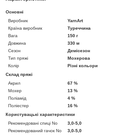
Основні
Виробник
YarnArt
Країна виробник
Туреччина
Вага
150 г
Довжина
330 м
Сезон
Демісезон
Тип пряжі
Мохерова
Колір
Різні кольори
Склад пряжі
Акрил
67 %
Мохер
13 %
Поліамід
4 %
Поліестер
16 %
Користувацькі характеристики
Рекомендовані спиці No
3,0-5,0
Рекомендований гачок No
3,0-5,0