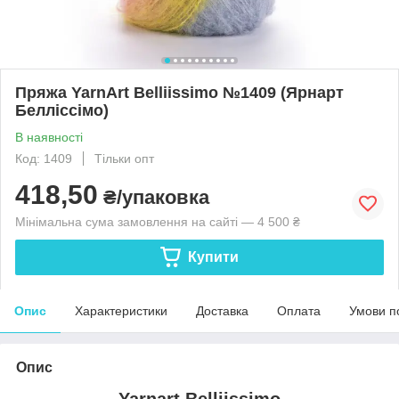
Пряжа YarnArt Belliissimo №1409 (Ярнарт
Белліссімо)
В наявності
Код: 1409
Тільки опт
418,50
₴/упаковка
Мінімальна сума замовлення на сайті — 4 500 ₴
Купити
Опис
Характеристики
Доставка
Оплата
Умови п
Опис
Yarnart Belliissimo