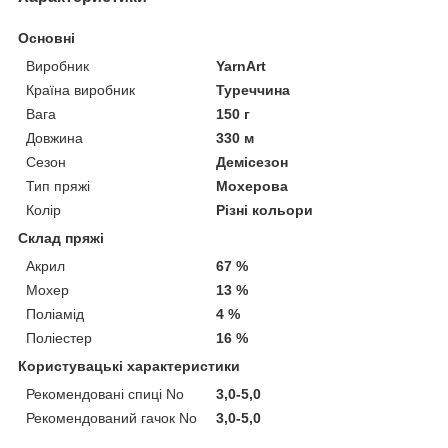
Основні
Виробник
YarnArt
Країна виробник
Туреччина
Вага
150 г
Довжина
330 м
Сезон
Демісезон
Тип пряжі
Мохерова
Колір
Різні кольори
Склад пряжі
Акрил
67 %
Мохер
13 %
Поліамід
4 %
Поліестер
16 %
Користувацькі характеристики
Рекомендовані спиці No
3,0-5,0
Рекомендований гачок No
3,0-5,0