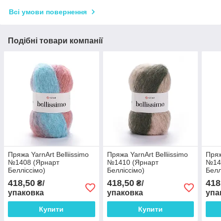
Всі умови повернення
Подібні товари компанії
Пряжа YarnArt Belliissimo
Пряжа YarnArt Belliissimo
Пряж
№1408 (Ярнарт
№1410 (Ярнарт
№14
Белліссімо)
Белліссімо)
Белл
418,50
418,50
418
₴/
₴/
упаковка
упаковка
упа
Купити
Купити