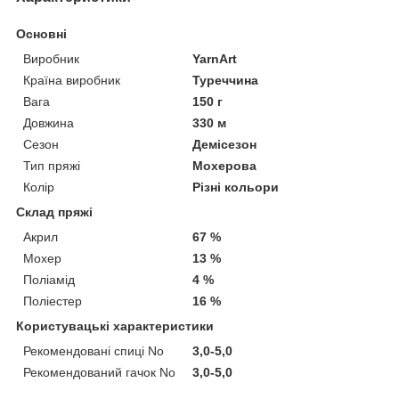
Основні
Виробник
YarnArt
Країна виробник
Туреччина
Вага
150 г
Довжина
330 м
Сезон
Демісезон
Тип пряжі
Мохерова
Колір
Різні кольори
Склад пряжі
Акрил
67 %
Мохер
13 %
Поліамід
4 %
Поліестер
16 %
Користувацькі характеристики
Рекомендовані спиці No
3,0-5,0
Рекомендований гачок No
3,0-5,0