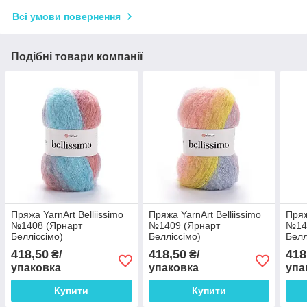
Всі умови повернення
Подібні товари компанії
Пряжа YarnArt Belliissimo
Пряжа YarnArt Belliissimo
Пряж
№1408 (Ярнарт
№1409 (Ярнарт
№14
Белліссімо)
Белліссімо)
Белл
418,50
418,50
418
₴/
₴/
упаковка
упаковка
упа
Купити
Купити