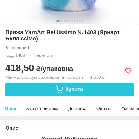
Пряжа YarnArt Belliissimo №1403 (Ярнарт
Белліссімо)
В наявності
Код: 1403
Тільки опт
418,50
₴/упаковка
Мінімальна сума замовлення на сайті — 4 500 ₴
Купити
Опис
Характеристики
Доставка
Оплата
Умови п
Опис
Yarnart Belliissimo