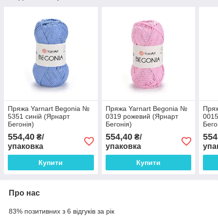
Пряжа Yarnart Begonia №
Пряжа Yarnart Begonia №
Пряж
5351 синій (Ярнарт
0319 рожевий (Ярнарт
0015
Бегонія)
Бегонія)
Бего
554,40
554,40
554
₴/
₴/
упаковка
упаковка
упа
Купити
Купити
Про нас
83% позитивних з 6 відгуків за рік