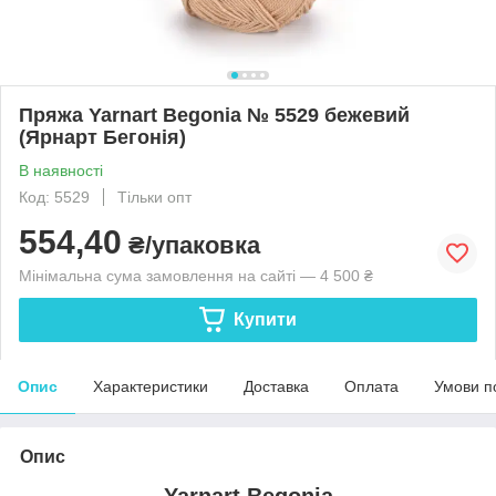
Пряжа Yarnart Begonia № 5529 бежевий
(Ярнарт Бегонія)
В наявності
Код: 5529
Тільки опт
554,40
₴/упаковка
Мінімальна сума замовлення на сайті — 4 500 ₴
Купити
Опис
Характеристики
Доставка
Оплата
Умови п
Опис
Yarnart Begonia