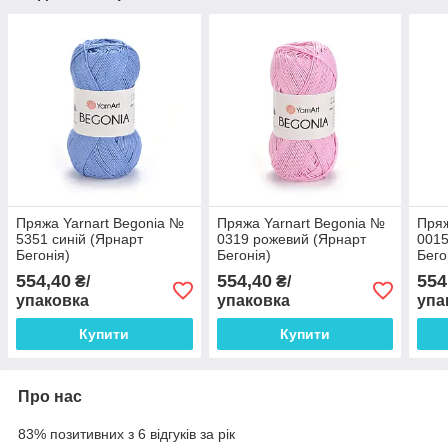
Пряжа Yarnart Begonia №
Пряжа Yarnart Begonia №
Пряж
5351 синій (Ярнарт
0319 рожевий (Ярнарт
0015
Бегонія)
Бегонія)
Бего
554,40
554,40
554
₴/
₴/
упаковка
упаковка
упа
Купити
Купити
Про нас
83% позитивних з 6 відгуків за рік