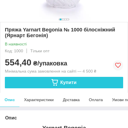
Пряжа Yarnart Begonia № 1000 білосніжний
(Ярнарт Бегонія)
В наявності
Код: 1000
Тільки опт
554,40
₴/упаковка
Мінімальна сума замовлення на сайті — 4 500 ₴
Купити
Опис
Характеристики
Доставка
Оплата
Умови п
Опис
Yarnart Begonia