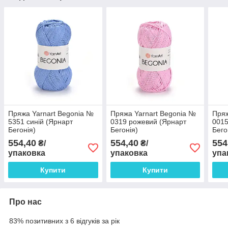
Пряжа Yarnart Begonia №
Пряжа Yarnart Begonia №
Пряж
5351 синій (Ярнарт
0319 рожевий (Ярнарт
0015
Бегонія)
Бегонія)
Бего
554,40
554,40
554
₴/
₴/
упаковка
упаковка
упа
Купити
Купити
Про нас
83% позитивних з 6 відгуків за рік