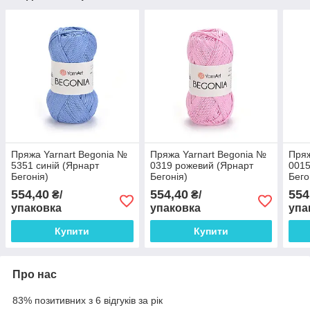
Пряжа Yarnart Begonia №
Пряжа Yarnart Begonia №
Пряж
5351 синій (Ярнарт
0319 рожевий (Ярнарт
0015
Бегонія)
Бегонія)
Бего
554,40
554,40
554
₴/
₴/
упаковка
упаковка
упа
Купити
Купити
Про нас
83% позитивних з 6 відгуків за рік