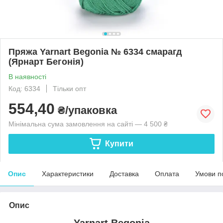
Пряжа Yarnart Begonia № 6334 смарагд
(Ярнарт Бегонія)
В наявності
Код: 6334
Тільки опт
554,40
₴/упаковка
Мінімальна сума замовлення на сайті — 4 500 ₴
Купити
Опис
Характеристики
Доставка
Оплата
Умови п
Опис
Yarnart Begonia