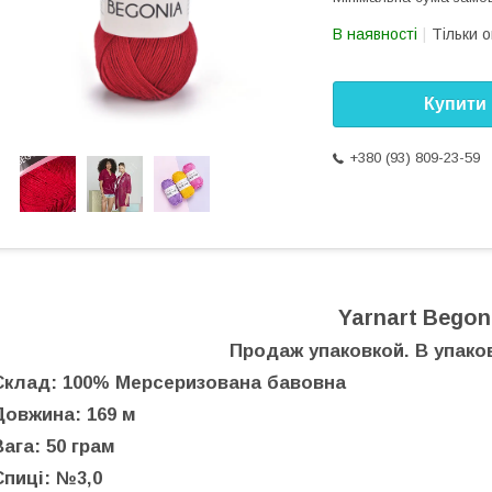
В наявності
Тільки 
Купити
+380 (93) 809-23-59
Yarnart Begon
Продаж упаковкой. В упаков
Склад: 100% Мерсеризована бавовна
Довжина: 169 м
Вага: 50 грам
Спиці: №3,0