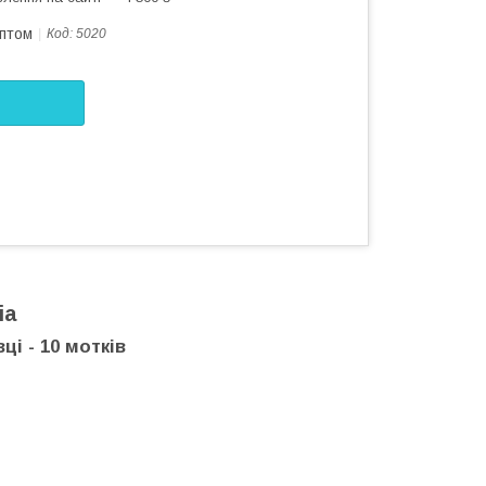
оптом
Код:
5020
ia
ці - 10 мотків