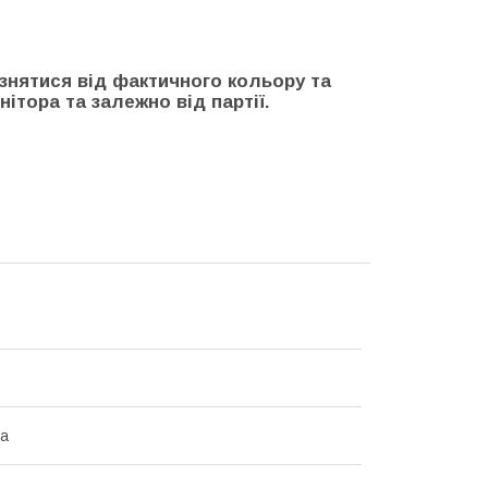
ізнятися від фактичного кольору та
ітора та залежно від партії.
на