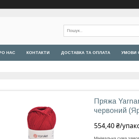
РО НАС
КОНТАКТИ
ДОСТАВКА ТА ОПЛАТА
УМОВИ 
Пряжа Yarnar
червоний (Яр
554,40 ₴/упак
Мінімальна сума замов