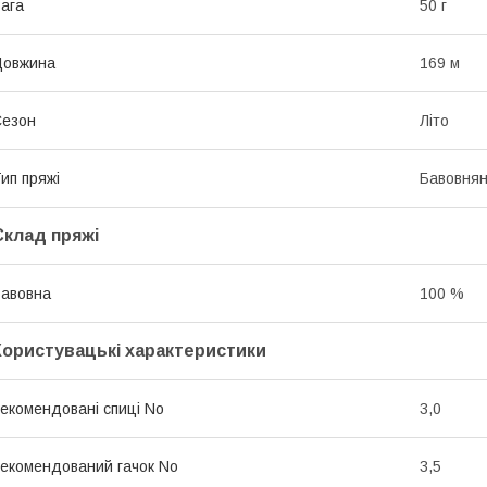
ага
50 г
Довжина
169 м
Сезон
Літо
ип пряжі
Бавовня
Склад пряжі
авовна
100 %
Користувацькі характеристики
екомендовані спиці No
3,0
екомендований гачок No
3,5