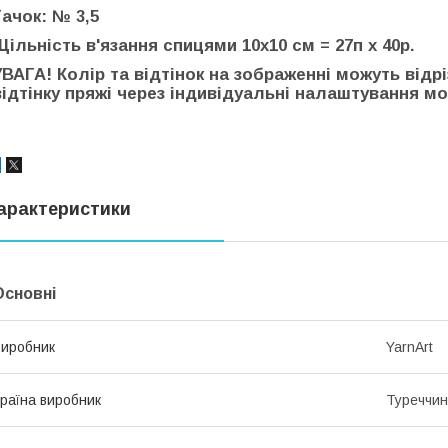
Гачок: № 3,5
Щільність в'язання спицями 10х10 см = 27п х 40р.
УВАГА! Колір та відтінок на зображенні можуть відр
відтінку пряжі через індивідуальні налаштування мон
арактеристики
Основні
иробник
YarnArt
раїна виробник
Туреччи