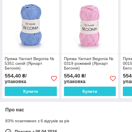
Пряжа Yarnart Begonia №
Пряжа Yarnart Begonia №
Пряж
5351 синій (Ярнарт
0319 рожевий (Ярнарт
0015
Бегонія)
Бегонія)
Бего
554,40
554,40
554
₴/
₴/
упаковка
упаковка
упа
Купити
Купити
Про нас
83% позитивних з 6 відгуків за рік
Працює з 06.04.2024