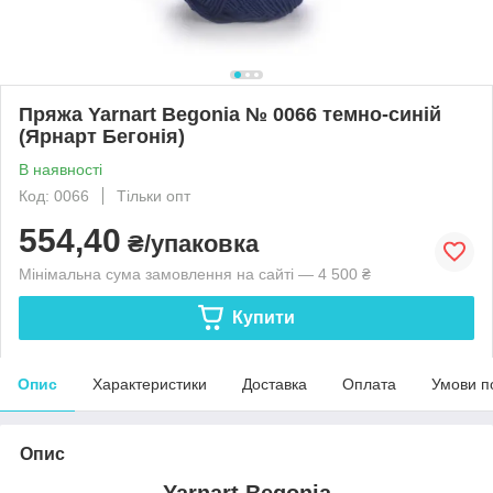
Пряжа Yarnart Begonia № 0066 темно-синій
(Ярнарт Бегонія)
В наявності
Код: 0066
Тільки опт
554,40
₴/упаковка
Мінімальна сума замовлення на сайті — 4 500 ₴
Купити
Опис
Характеристики
Доставка
Оплата
Умови п
Опис
Yarnart Begonia