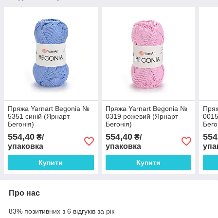
Пряжа Yarnart Begonia №
Пряжа Yarnart Begonia №
Пряж
5351 синій (Ярнарт
0319 рожевий (Ярнарт
0015
Бегонія)
Бегонія)
Бего
554,40
554,40
554
₴/
₴/
упаковка
упаковка
упа
Купити
Купити
Про нас
83% позитивних з 6 відгуків за рік