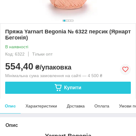
Пряжа Yarnart Begonia № 6322 персик (Ярнарт
Бегонія)
В наявності
Код: 6322
Тільки опт
554,40
₴/упаковка
Мінімальна сума замовлення на сайті — 4 500 ₴
Купити
Опис
Характеристики
Доставка
Оплата
Умови п
Опис
Yarnart Begonia