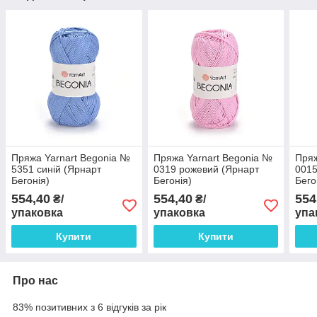
Пряжа Yarnart Begonia №
Пряжа Yarnart Begonia №
Пряж
5351 синій (Ярнарт
0319 рожевий (Ярнарт
0015
Бегонія)
Бегонія)
Бего
554,40
554,40
554
₴/
₴/
упаковка
упаковка
упа
Купити
Купити
Про нас
83% позитивних з 6 відгуків за рік