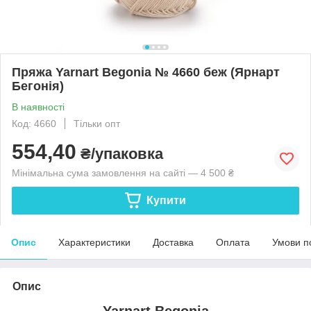
Пряжа Yarnart Begonia № 4660 беж (Ярнарт
Бегонія)
В наявності
Код: 4660
Тільки опт
554,40
₴/упаковка
Мінімальна сума замовлення на сайті — 4 500 ₴
Купити
Опис
Характеристики
Доставка
Оплата
Умови п
Опис
Yarnart Begonia