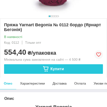
Пряжа Yarnart Begonia № 0112 бордо (Ярнарт
Бегонія)
В наявності
Код: 0112
Тільки опт
554,40
₴/упаковка
Мінімальна сума замовлення на сайті — 4 500 ₴
Купити
Опис
Характеристики
Доставка
Оплата
Умови п
Опис
Yarnart Begonia