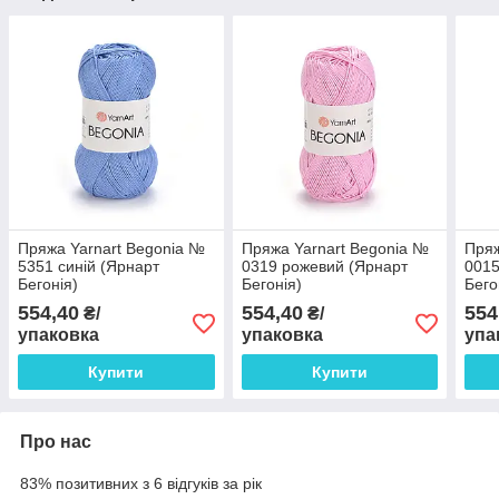
Пряжа Yarnart Begonia №
Пряжа Yarnart Begonia №
Пряж
5351 синій (Ярнарт
0319 рожевий (Ярнарт
0015
Бегонія)
Бегонія)
Бего
554,40
554,40
554
₴/
₴/
упаковка
упаковка
упа
Купити
Купити
Про нас
83% позитивних з 6 відгуків за рік