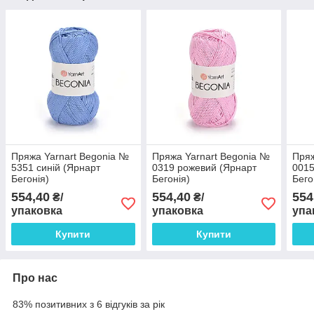
Пряжа Yarnart Begonia №
Пряжа Yarnart Begonia №
Пряж
5351 синій (Ярнарт
0319 рожевий (Ярнарт
0015
Бегонія)
Бегонія)
Бего
554,40
554,40
554
₴/
₴/
упаковка
упаковка
упа
Купити
Купити
Про нас
83% позитивних з 6 відгуків за рік