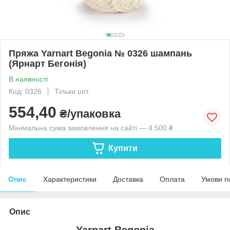
Пряжа Yarnart Begonia № 0326 шампань
(Ярнарт Бегонія)
В наявності
Код: 0326
Тільки опт
554,40
₴/упаковка
Мінімальна сума замовлення на сайті — 4 500 ₴
Купити
Опис
Характеристики
Доставка
Оплата
Умови п
Опис
Yarnart Begonia