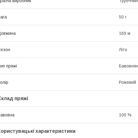
раїна виробник
Туреччи
ага
50 г
Довжина
169 м
Сезон
Літо
ип пряжі
Бавовня
олір
Рожевий
Склад пряжі
авовна
100 %
Користувацькі характеристики