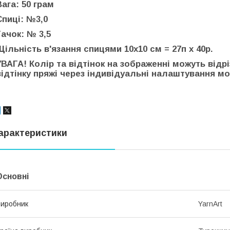
Вага: 50 грам
Спиці: №3,0
Гачок: № 3,5
Щільність в'язання спицями 10х10 см = 27п х 40р.
УВАГА! Колір та відтінок на зображенні можуть відр
відтінку пряжі через індивідуальні налаштування мон
арактеристики
Основні
иробник
YarnArt