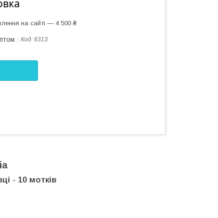
овка
лення на сайті — 4 500 ₴
оптом
Код:
6313
ia
ці - 10 мотків