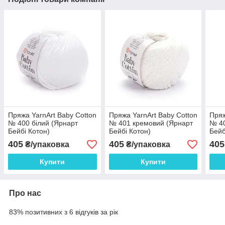
Пряжа YarnArt Baby Cotton
Пряжа YarnArt Baby Cotton
Пряж
№ 400 білий (Ярнарт
№ 401 кремовий (Ярнарт
№ 40
Бейбі Котон)
Бейбі Котон)
Бейб
405
405
405
₴/упаковка
₴/упаковка
Купити
Купити
Про нас
83% позитивних з 6 відгуків за рік