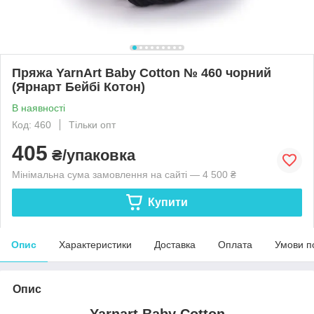
Пряжа YarnArt Baby Cotton № 460 чорний
(Ярнарт Бейбі Котон)
В наявності
Код: 460
Тільки опт
405
₴/упаковка
Мінімальна сума замовлення на сайті — 4 500 ₴
Купити
Опис
Характеристики
Доставка
Оплата
Умови п
Опис
Yarnart Baby Cotton