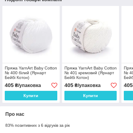
Пряжа YarnArt Baby Cotton
Пряжа YarnArt Baby Cotton
Пряж
№ 400 білий (Ярнарт
№ 401 кремовий (Ярнарт
№ 40
Бейбі Котон)
Бейбі Котон)
Бейб
405
405
405
₴/упаковка
₴/упаковка
Купити
Купити
Про нас
83% позитивних з 6 відгуків за рік