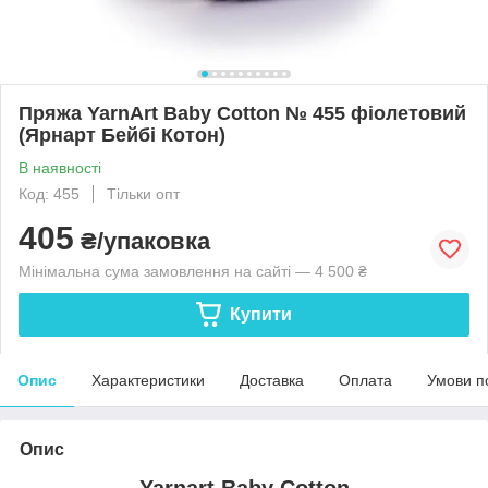
Пряжа YarnArt Baby Cotton № 455 фіолетовий
(Ярнарт Бейбі Котон)
В наявності
Код: 455
Тільки опт
405
₴/упаковка
Мінімальна сума замовлення на сайті — 4 500 ₴
Купити
Опис
Характеристики
Доставка
Оплата
Умови п
Опис
Yarnart Baby Cotton