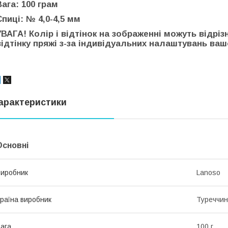
Вага: 100 грам
Спиці: № 4,0-4,5 мм
УВАГА! Колір і відтінок на зображенні можуть відріз
відтінку пряжі з-за індивідуальних налаштувань вашо
арактеристики
Основні
иробник
Lanoso
раїна виробник
Туреччи
ага
100 г