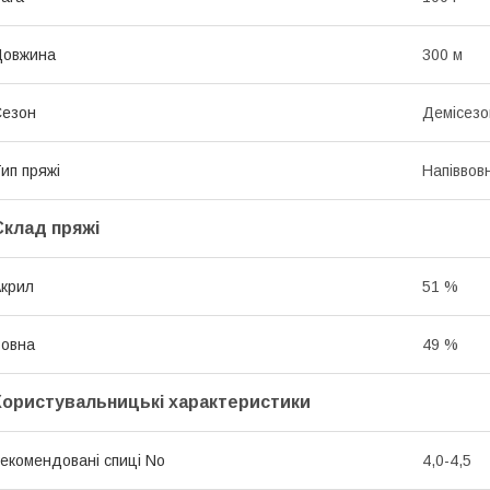
Довжина
300 м
Сезон
Демісезо
ип пряжі
Напіввов
Склад пряжі
крил
51 %
овна
49 %
Користувальницькі характеристики
екомендовані спиці No
4,0-4,5