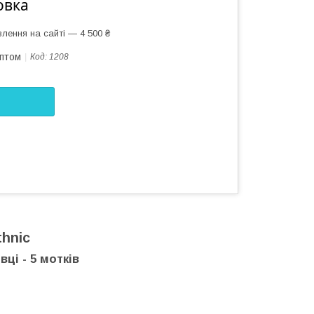
овка
лення на сайті — 4 500 ₴
оптом
Код:
1208
thnic
ці - 5 мотків