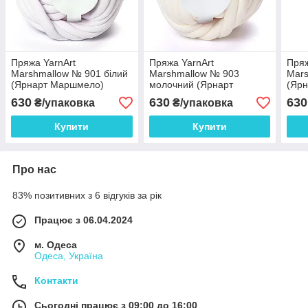
Пряжа YarnArt
Пряжа YarnArt
Пряж
Marshmallow № 901 білий
Marshmallow № 903
Mars
(Ярнарт Маршмело)
молочний (Ярнарт
(Яр
Маршмело)
630
630
630
₴/упаковка
₴/упаковка
Купити
Купити
Про нас
83% позитивних з 6 відгуків за рік
Працює з 06.04.2024
м. Одеса
Одеса, Україна
Контакти
Сьогодні працює з 09:00 до 16:00