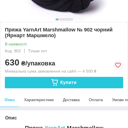
Пряжа YarnArt Marshmallow № 902 чорний
(Ярнарт Маршмело)
В наявності
Код: 902
Тільки опт
630
₴/упаковка
Мінімальна сума замовлення на сайті — 4 500 ₴
Купити
Опис
Характеристики
Доставка
Оплата
Умови п
Опис
Пряжа
YarnArt
Marshmallow