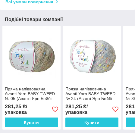
Всі умови повернення
Подібні товари компанії
Пряжа напіввовняна
Пряжа напіввовняна
Пряж
Avanti Yarn BABY TWEED
Avanti Yarn BABY TWEED
Avan
№ 05 (Аванті Ярн Бейбі
№ 24 (Аванті Ярн Бейбі
№ 35
Твід)
Твід)
Твід
281,25
281,25
281
₴/
₴/
упаковка
упаковка
упа
Купити
Купити