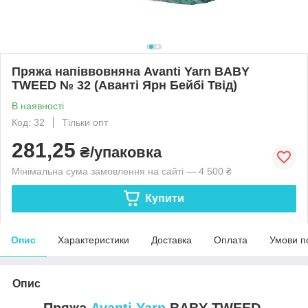
Пряжа напіввовняна Avanti Yarn BABY
TWEED № 32 (Аванті Ярн Бейбі Твід)
В наявності
Код: 32
Тільки опт
281,25
₴/упаковка
Мінімальна сума замовлення на сайті — 4 500 ₴
Купити
Опис
Характеристики
Доставка
Оплата
Умови п
Опис
Пряжа
Avanti Yarn
BABY TWEED