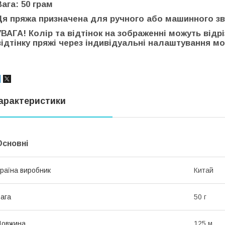
Вага: 50 грам
Ця пряжа призначена для ручного або машинного зв
УВАГА! Колір та відтінок на зображенні можуть відр
відтінку пряжі через індивідуальні налаштування мон
арактеристики
Основні
раїна виробник
Китай
ага
50 г
Довжина
125 м