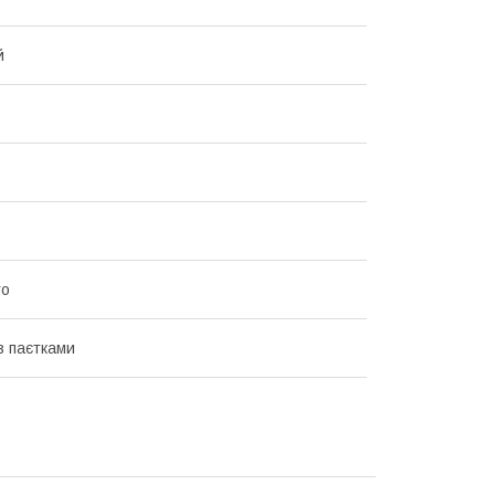
й
то
з паєтками