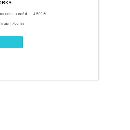
овка
лення на сайті — 4 500 ₴
оптом
Код:
88