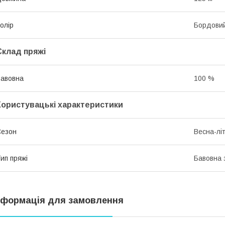
олір
Бордови
Склад пряжі
авовна
100 %
Користувацькі характеристики
Сезон
Весна-лі
ип пряжі
Бавовна 
нформація для замовлення