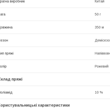
раїна виробник
Китай
ага
50 г
Довжина
350 м
Сезон
Демісезо
ип пряжі
Напіввов
олір
Рожевий
Склад пряжі
оліамід
10 %
Користувальницькі характеристики