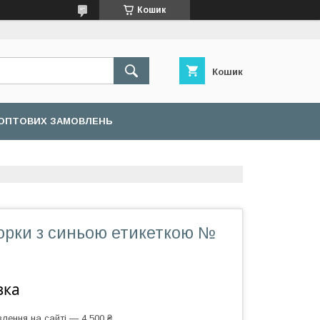
Кошик
Кошик
ОПТОВИХ ЗАМОВЛЕНЬ
орки з синьою етикеткою №
вка
лення на сайті — 4 500 ₴