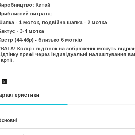
Виробництво: Китай
Приблизний витрата:
Шапка - 1 моток, подвійна шапка - 2 мотка
Бактус - 3-4 мотка
Светр (44-46р) - близько 6 мотків
УВАГА! Колір і відтінок на зображенні можуть відріз
відтінку пряжі через індивідуальні налаштування ва
артії.
арактеристики
Основні