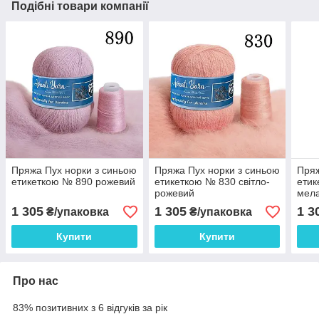
Подібні товари компанії
Пряжа Пух норки з синьою
Пряжа Пух норки з синьою
Пряж
етикеткою № 890 рожевий
етикеткою № 830 світло-
етик
рожевий
мел
1 305
1 305
1 3
₴/упаковка
₴/упаковка
Купити
Купити
Про нас
83% позитивних з 6 відгуків за рік