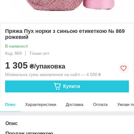
Пряжа Пух норки з синьою етикеткою № 869
рожевий
В наявності
Код: 869
Тільки опт
1 305
₴/упаковка
Мінімальна сума замовлення на сайті — 4 500 ₴
Купити
Опис
Характеристики
Доставка
Оплата
Умови п
Опис
Продаж упаковкою