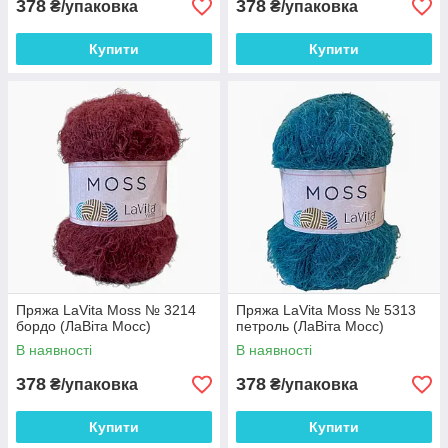
378
378
₴/упаковка
₴/упаковка
Купити
Купити
Пряжа LaVita Moss № 3214
Пряжа LaVita Moss № 5313
бордо (ЛаВіта Мосс)
петроль (ЛаВіта Мосс)
В наявності
В наявності
378
378
₴/упаковка
₴/упаковка
Купити
Купити