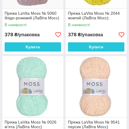
Пряжа LaVita Moss № 5060
Пряжа LaVita Moss № 2044
блідо-рожевий (ЛаВіта Мосс)
жовтий (ЛаВіта Мосс)
В наявності
В наявності
378
378
₴/упаковка
₴/упаковка
Купити
Купити
Пряжа LaVita Moss № 0026
Пряжа LaVita Moss № 9541
м'ята (ЛаВіта Мосс)
персик (ЛаВіта Мосс)