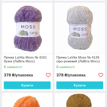
Пряжа LaVita Moss № 4161
Пряжа LaVita Moss № 4126
бузок (ЛаВіта Мосс)
сіро-рожевий (ЛаВіта Мосс)
В наявності
В наявності
378
378
₴/упаковка
₴/упаковка
Купити
Купити