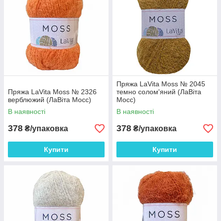
Пряжа LaVita Moss № 2045
Пряжа LaVita Moss № 2326
темно солом'яний (ЛаВіта
верблюжий (ЛаВіта Мосс)
Мосс)
В наявності
В наявності
378
378
₴/упаковка
₴/упаковка
Купити
Купити