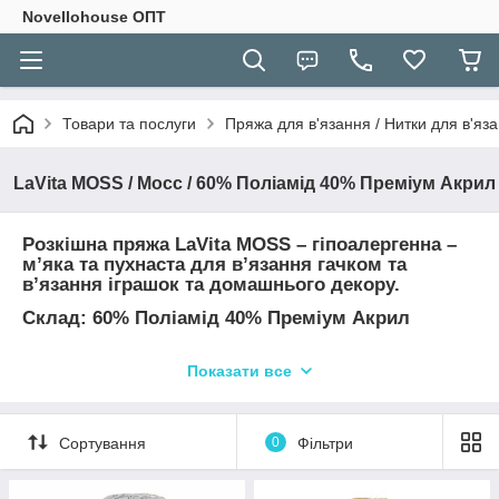
Novellohouse ОПТ
Товари та послуги
Пряжа для в'язання / Нитки для в'яза
LaVita MOSS / Мосс / 60% Поліамід 40% Преміум Акрил
Розкішна пряжа LaVita MOSS – гіпоалергенна –
м’яка та пухнаста для в’язання гачком та
в’язання іграшок та домашнього декору.
Склад: 60% Поліамід 40% Преміум Акрил
Довжина: 245 м
Показати все
Вага: 100 грам
Спиці: № 3,5 - 4 мм
Сортування
0
Фільтри
Гачок: № 4 мм
УВАГА! Колір та відтінок на зображенні можуть