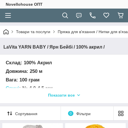
Novellohouse ОПТ
Товари та послуги
Пряжа для в'язання / Нитки для в'яза
LaVita YARN BABY / Ярн Бейбі / 100% акрил /
Склад: 100% Акрил
Довжина: 250 м
Вага: 100 грам
Спиці
: № 4.0-4.5 мм
Показати все
Гачок
: № 3.0-4.5 мм
Щільність в'язання спицями :
20 петель, 25
рядів на розмір 10х10см
Сортування
0
Фільтри
УВАГА! Колір і відтінок на зображенні можуть
відрізнятися від фактичного кольору і відтінку