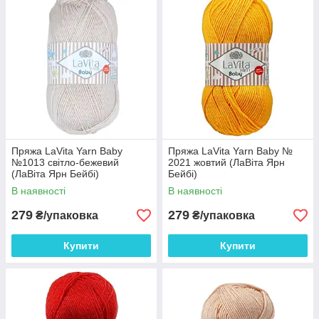
пряжі з-за індивідуальних налаштувань вашого
монітора і в залежності від партії.
Пряжа Lavita Yarn Baby виготовлена з 100%
акрилової пряжі Premium Anti Pill. Виріб з
осінньо-зимової колекції. Підходить для
светрів, пуловерів, жилетів, беретів, шарфів і
багатьох інших трикотажних виробів. Завдяки
високій технології виробництва пряжі LaVita
Yarn Baby - м'яка, текстура і однорідність пряжі
максимальні. Можна сміливо вибирати для
в'язання всі види моделей.
Пряжа LaVita Yarn Baby
Пряжа LaVita Yarn Baby №
№1013 світло-бежевий
2021 жовтий (ЛаВіта Ярн
(ЛаВіта Ярн Бейбі)
Бейбі)
В наявності
В наявності
279
279
₴/упаковка
₴/упаковка
Купити
Купити