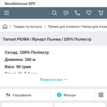
Novellohouse ОПТ
Товари та послуги
Пряжа для в'язання / Нитки для в'яза
Yarnart PIUMA / Ярнарт Пьюма / 100% Поліестр
Склад: 100% Поліестр
Довжина: 100 м
Вага: 50 грам
Спиці: № 5,0 мм
Показати все
Гачок: № 5,0 мм
Довжина ворсу приблизно 3 см
УВАГА! Колір та відтінок на зображенні можуть
Сортування
0
Фільтри
відрізнятися від фактичного кольору та відтінку
пряжі через індивідуальні налаштування